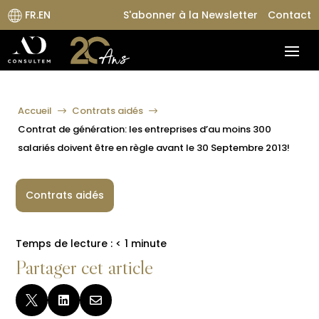
FR.EN
S'abonner à la Newsletter
Contact
Accueil
Contrats aidés
$
$
Contrat de génération: les entreprises d’au moins 300
salariés doivent être en règle avant le 30 Septembre 2013!
Contrats aidés
Temps de lecture :
< 1
minute
Partager cet article


