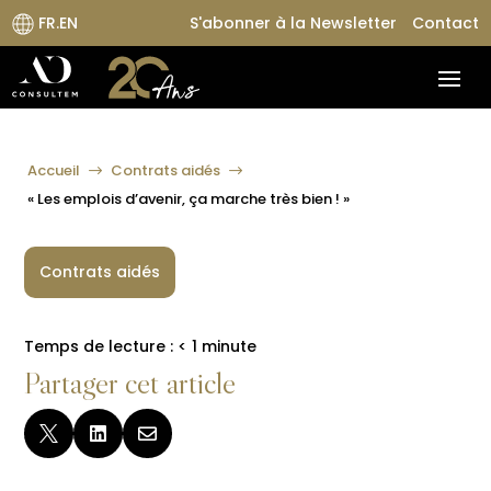
FR.EN
S'abonner à la Newsletter
Contact
Accueil
Contrats aidés
$
$
« Les emplois d’avenir, ça marche très bien ! »
Contrats aidés
Temps de lecture :
< 1
minute
Partager cet article


