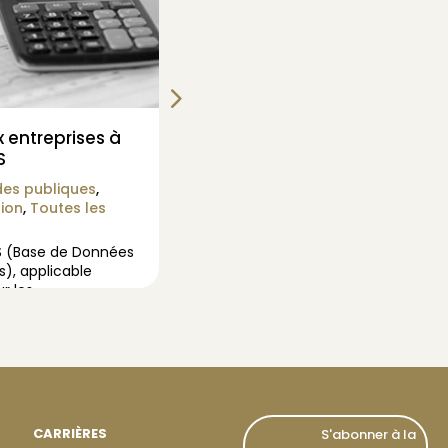
 entreprises à
Des changements à pré
S
les entreprises dès le 1e
des publiques
,
Contrats aidés
,
Toutes les
ion
,
Toutes les
Déclaration sociale nominati
entreprises et les entrepren
ES (Base de Données
contraints de se mettre à jo
), applicable
thèmes.
ur les
CARRIÈRES
S'abonner à la