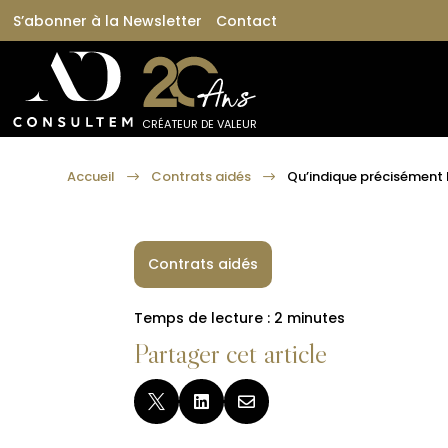
S’abonner à la Newsletter
Contact
CRÉATEUR DE VALEUR
Accueil
Contrats aidés
Qu’indique précisément l
$
$
Contrats aidés
Temps de lecture :
2
minutes
Partager cet article


