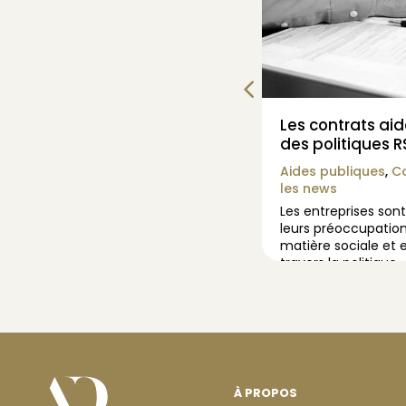
l’Assemblée Nationale
Les contrats aid
plois aidés
des politiques R
ires pour 2015
Aides publiques
,
Co
les news
s
,
Contrats aidés
,
Toutes
Les entreprises sont
leurs préoccupation
ionale a adopté lundi 3
matière sociale et
éation de 45.000 emplois
travers la politique
taires dans le projet de
À PROPOS