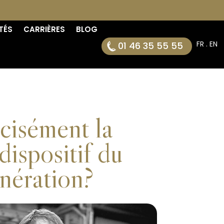
TÉS
CARRIÈRES
BLOG
FR . EN
01 46 35 55 55
cisément la
 dispositif du
énération?