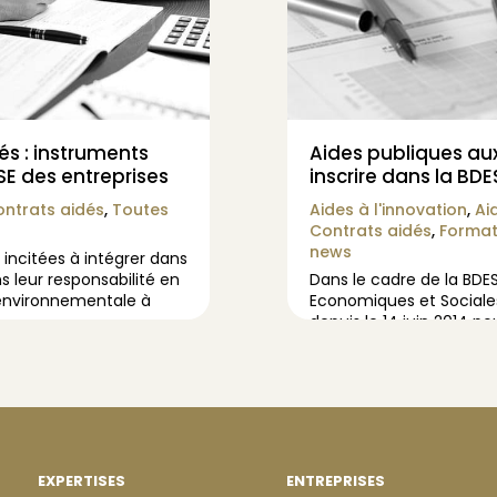
és : instruments
Aides publiques aux
SE des entreprises
inscrire dans la BDE
ntrats aidés
,
Toutes
Aides à l'innovation
,
Ai
Contrats aidés
,
Format
news
 incitées à intégrer dans
s leur responsabilité en
Dans le cadre de la BD
 environnementale à
Economiques et Sociales
depuis le 14 juin 2014 po
EXPERTISES
ENTREPRISES