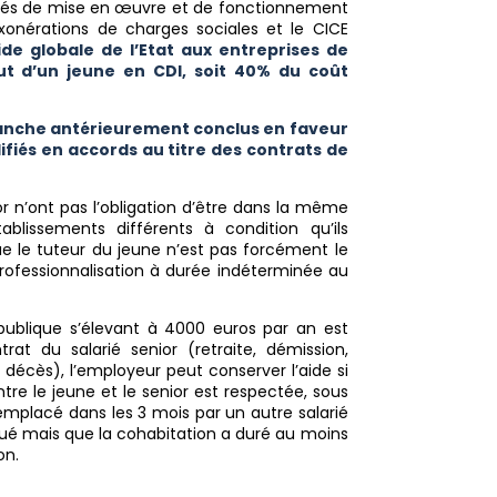
alités de mise en œuvre et de fonctionnement
xonérations de charges sociales et le CICE
aide globale de l’Etat aux entreprises de
ut d’un jeune en CDI, soit 40% du coût
anche antérieurement conclus en faveur
ifiés en accords au titre des contrats de
or n’ont pas l’obligation d’être dans la même
blissements différents à condition qu’ils
e le tuteur du jeune n’est pas forcément le
professionnalisation à durée indéterminée au
 publique s’élevant à 4000 euros par an est
t du salarié senior (retraite, démission,
décès), l’employeur peut conserver l’aide si
re le jeune et le senior est respectée, sous
remplacé dans les 3 mois par un autre salarié
tué mais que la cohabitation a duré au moins
on.