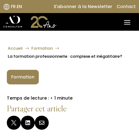
FR.EN
S'abonner à la Newsletter
Contact
Accueil
Formation
$
$
La formation professionnelle : complexe et inégalitaire?
Formation
Temps de lecture :
< 1
minute
Partager cet article


