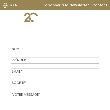
FR.EN
S'abonner à la Newsletter
Contact
Inscription à la
Newsletter Média
Nom
(Required)
Prénom
(Required)
E-
(Required)
mail
Société
(Required)
Message
(Required)