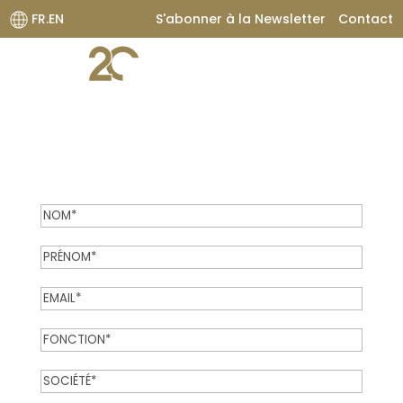
FR.EN
S'abonner à la Newsletter
Contact
Inscription à la
Newsletter
Entreprise
NOM*
(Nécessaire)
PRÉNOM*
(Nécessaire)
EMAIL*
(Nécessaire)
FONCTION*
(Nécessaire)
SOCIÉTÉ*
(Nécessaire)