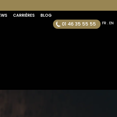
EWS
CARRIÈRES
BLOG
FR . EN
01 46 35 55 55