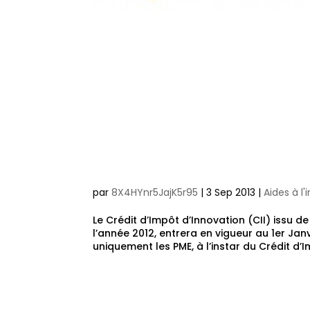
Crédit d’Impô
nouveau dispos
l’innovation 
par
8X4HYnr5JajK5r95
|
3 Sep 2013
|
Aides à l
Le Crédit d’Impôt d’Innovation (CII) issu d
l’année 2012, entrera en vigueur au 1er Ja
uniquement les PME, à l’instar du Crédit d’Im