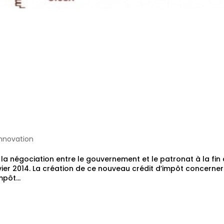
t Innovation: le
itif d’aide à
en faveur des PME
'innovation
e la négociation entre le gouvernement et le patronat à la fin
nvier 2014. La création de ce nouveau crédit d’impôt concerne
pôt...