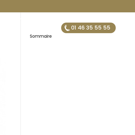
TÉS
CARRIÈRES
BLOG
FR . EN
01 46 35 55 55
Sommaire