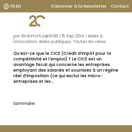
FR.EN
S'abonner à la Newsletter
Contact
CICE : Des précisions sur les modalités d’application
par
8X4HYnr5JajK5r95
|
15 Sep 2014
|
Aides à
l'innovation
,
Aides publiques
,
Toutes les news
Qu’est-ce que le CICE (Crédit d’impôt pour la
compétitivité et l’emploi) ? Le CICE est un
avantage fiscal qui concerne les entreprises
employant des salariés et soumises à un régime
réel d’imposition (ce qui exclut les micro-
entreprises et les...
Sommaire