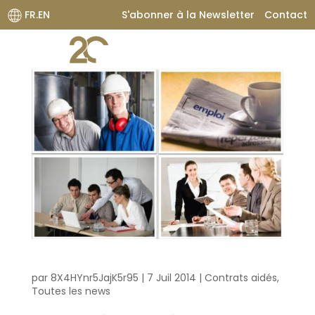
FR.EN
S'abonner à la Newsletter
Contact
Décryptage de cinq dispositifs de contrats aidés en 2014
par
8X4HYnr5JajK5r95
|
7 Juil 2014
|
Contrats aidés
,
Toutes les news