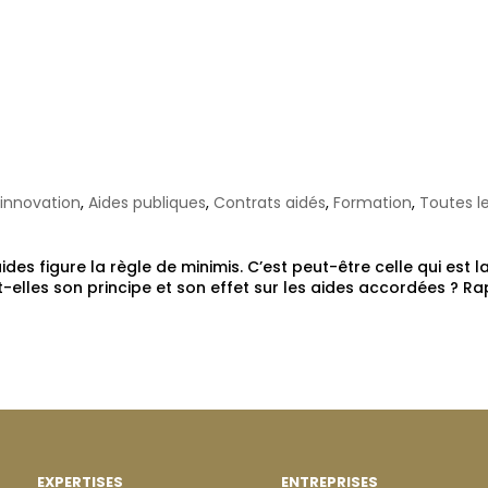
inimis : explication
sur les nouvelles
l'innovation
,
Aides publiques
,
Contrats aidés
,
Formation
,
Toutes l
s figure la règle de minimis. C’est peut-être celle qui est l
t-elles son principe et son effet sur les aides accordées ? R
.
EXPERTISES
ENTREPRISES