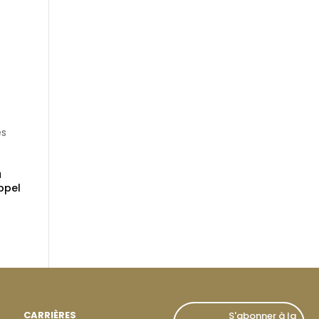
s
es
a
appel
CARRIÈRES
S'abonner à la