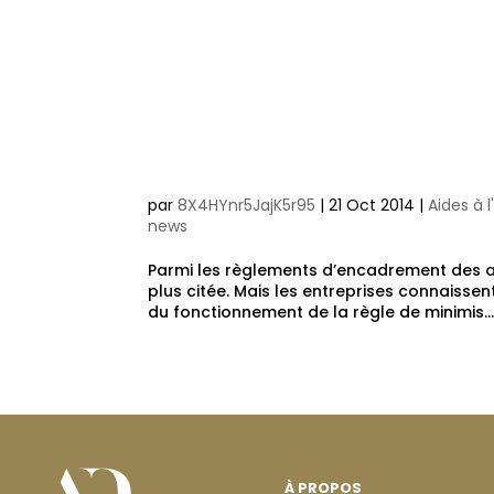
La règle des m
et précisions 
dispositions…
par
8X4HYnr5JajK5r95
|
21 Oct 2014
|
Aides à 
news
Parmi les règlements d’encadrement des aide
plus citée. Mais les entreprises connaissen
du fonctionnement de la règle de minimis..
À PROPOS