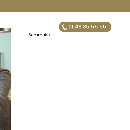
TÉS
CARRIÈRES
BLOG
FR . EN
01 46 35 55 55
Sommaire