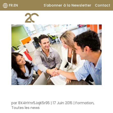
FR.EN
S'abonner à la Newsletter
Contact
Comment réussir l’externalisation de la gestion des
ressources humaines ?
par
8X4HYnr5JajK5r95
|
17 Juin 2015
|
Formation
,
Toutes les news