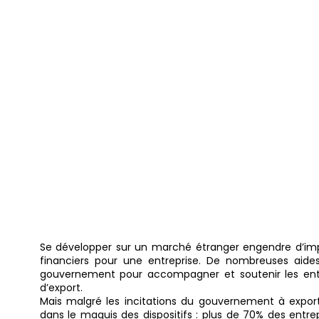
Les dispositi
l’export se rév
« casse-tête
entreprises
Se développer sur un marché étranger engendre d’imp
financiers pour une entreprise. De nombreuses aide
gouvernement pour accompagner et soutenir les entrep
d’export.
Mais malgré les incitations du gouvernement à export
dans le maquis des dispositifs : plus de 70% des entrepr