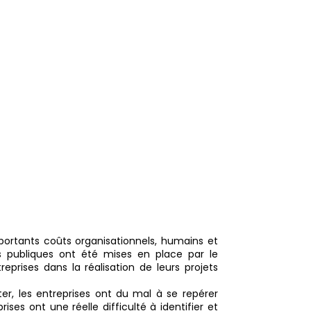
fs d’aide à
èlent être un
 » pour les
ortants coûts organisationnels, humains et
s publiques ont été mises en place par le
rises dans la réalisation de leurs projets
er, les entreprises ont du mal à se repérer
ises ont une réelle difficulté à identifier et