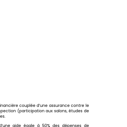
s destinés
nt aux PME,
r les charges
s
 financière couplée d’une assurance contre le
ection (participation aux salons, études de
es.
t d’une aide égale à 50% des dépenses de