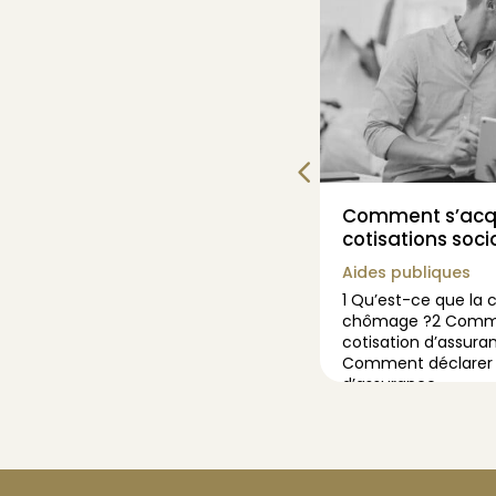
a formation 2019 –
Comment s’acqu
e d’une contribution
cotisations soci
Aides publiques
tes les news
1 Qu’est-ce que la 
chômage ?2 Commen
formation professionnelle
cotisation d’assur
lace d’une contribution
Comment déclarer l
ribution unique à la
d’assurance
ssionnelle et