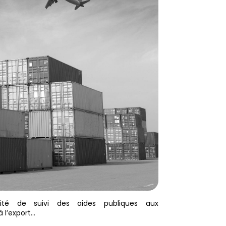
ité de suivi des aides publiques aux
à l’export…