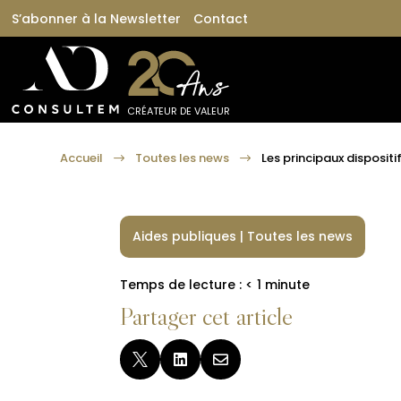
S’abonner à la Newsletter
Contact
CRÉATEUR DE VALEUR
Accueil
Toutes les news
Les principaux dispositif
$
$
Aides publiques
|
Toutes les news
Temps de lecture :
< 1
minute
Partager cet article


