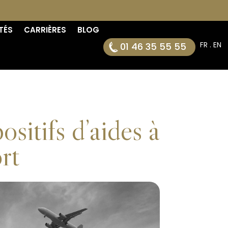
TÉS
CARRIÈRES
BLOG
FR . EN
01 46 35 55 55
sitifs d’aides à
rt