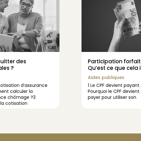
itter des
Participation forfai
ales ?
Qu’est ce que cela 
Aides publiques
cotisation d’assurance
1 Le CPF devient payant 
t calculer la
Pourquoi le CPF devient
ance chômage ?3
payer pour utiliser son
a cotisation