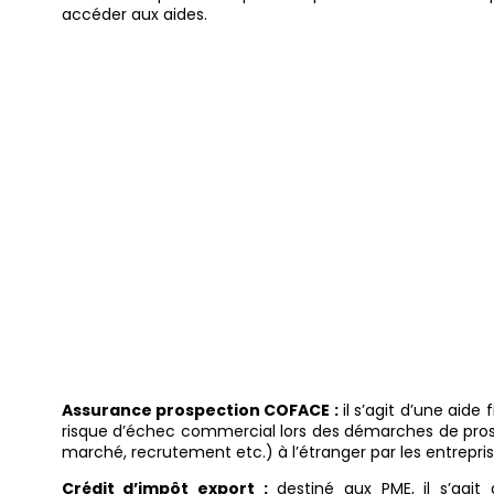
accéder aux aides.
2 dispositif
essentielleme
visent à allége
des entreprise
Assurance prospection COFACE :
il s’agit d’une aide
risque d’échec commercial lors des démarches de prosp
marché, recrutement etc.) à l’étranger par les entrepris
Crédit d’impôt export :
destiné aux PME, il s’agi