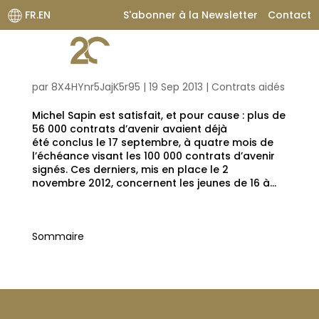
FR.EN
S'abonner à la Newsletter
Contact
« Les emplois d’avenir, ça marche très bien ! »
par
8X4HYnr5JajK5r95
|
19 Sep 2013
|
Contrats aidés
Michel Sapin est satisfait, et pour cause : plus de
56 000 contrats d’avenir avaient déjà
été conclus le 17 septembre, à quatre mois de
l’échéance visant les 100 000 contrats d’avenir
signés. Ces derniers, mis en place le 2
novembre 2012, concernent les jeunes de 16 à...
Sommaire