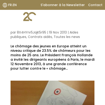
FR.EN
S'abonner à la Newsletter
Contact
La mobilisation des dirigeants pour le chômage des jeunes
en Europe
par
8X4HYnr5JajK5r95
|
19 Nov 2013
|
Aides
publiques
,
Contrats aidés
,
Toutes les news
Le chômage des jeunes en Europe atteint un
niveau critique de 23.5% de chômeurs pour les
moins de 25 ans. Le Président François Hollande
a invité les dirigeants européens à Paris, le mardi
12 Novembre 2013, à une grande conférence
pour lutter contre le « chômage...